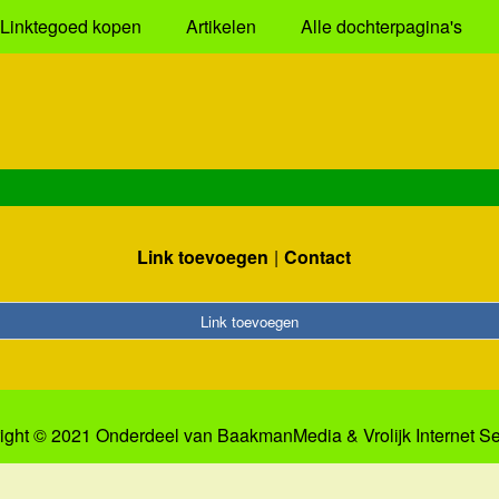
Linktegoed kopen
Artikelen
Alle dochterpagina's
Link toevoegen
Contact
Link toevoegen
ight © 2021 Onderdeel van
BaakmanMedia
&
Vrolijk Internet S